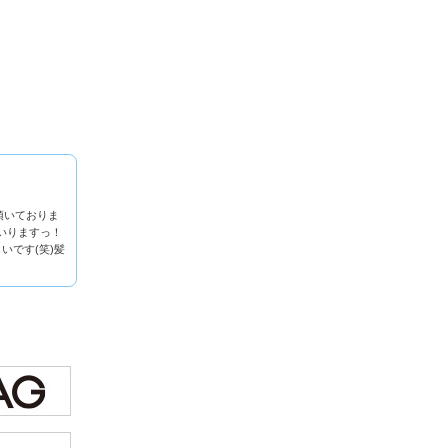
頂いておりま
いりますっ！
です(笑)髪