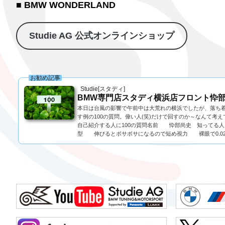
■ BMW WONDERLAND
Studie AG 公式オンラインショップ
お勧め記事
Studie[スタディ]
BMW専門店スタディ横浜店フロント忰部
本日は台風の影響で午前中は大荒れの横浜でしたが、落ち着
す例の100の質問。偉い人(笑)だけで回すのか～なんて考
自己紹介する人に100の質問名前 忰部尚史 知ってる
型 伸びるとボサボサになるので短め視力 裸眼で0.02っ