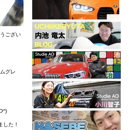
うござい
ウムグレ
^)
ました！