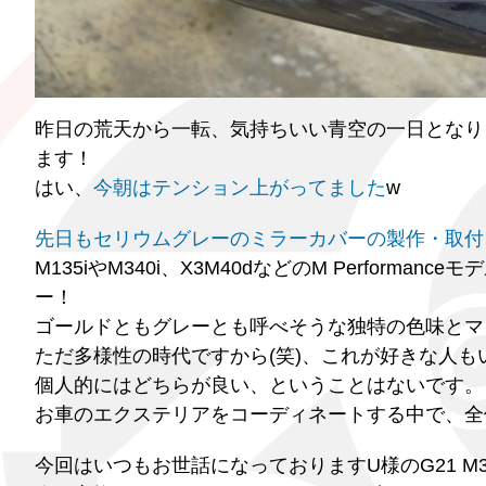
昨日の荒天から一転、気持ちいい青空の一日となり
ます！
はい、
今朝はテンション上がってました
w
先日もセリウムグレーのミラーカバーの製作・取付
M135iやM340i、X3M40dなどのM Perfor
ー！
ゴールドともグレーとも呼べそうな独特の色味とマッ
ただ多様性の時代ですから(笑)、これが好きな人
個人的にはどちらが良い、ということはないです。
お車のエクステリアをコーディネートする中で、全体
今回はいつもお世話になっておりますU様のG21 M