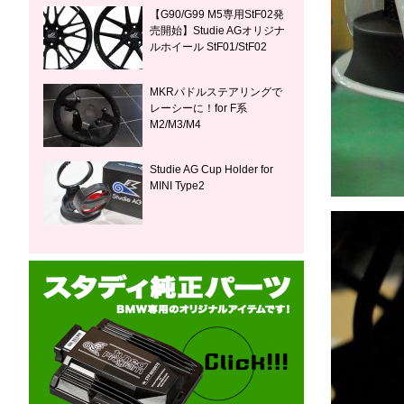
【G90/G99 M5専用StF02発
売開始】Studie AGオリジナ
ルホイール StF01/StF02
MKRパドルステアリングで
レーシーに！for F系
M2/M3/M4
Studie AG Cup Holder for
MINI Type2