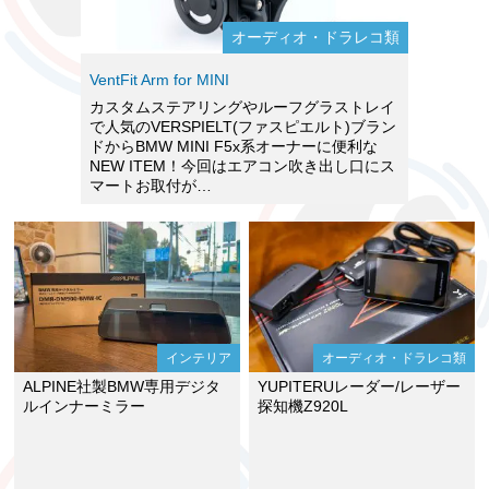
オーディオ・ドラレコ類
VentFit Arm for MINI
カスタムステアリングやルーフグラストレイ
で人気のVERSPIELT(ファスピエルト)ブラン
ドからBMW MINI F5x系オーナーに便利な
NEW ITEM！今回はエアコン吹き出し口にス
マートお取付が…
インテリア
オーディオ・ドラレコ類
ALPINE社製BMW専用デジタ
YUPITERUレーダー/レーザー
ルインナーミラー
探知機Z920L