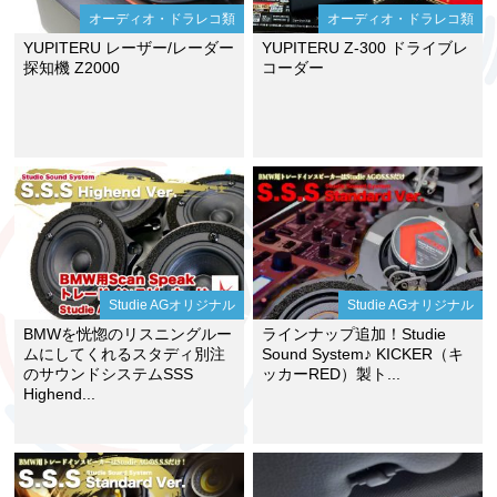
オーディオ・ドラレコ類
オーディオ・ドラレコ類
YUPITERU レーザー/レーダー
YUPITERU Z-300 ドライブレ
探知機 Z2000
コーダー
Studie AGオリジナル
Studie AGオリジナル
BMWを恍惚のリスニングルー
ラインナップ追加！Studie
ムにしてくれるスタディ別注
Sound System♪ KICKER（キ
のサウンドシステムSSS
ッカーRED）製ト...
Highend...