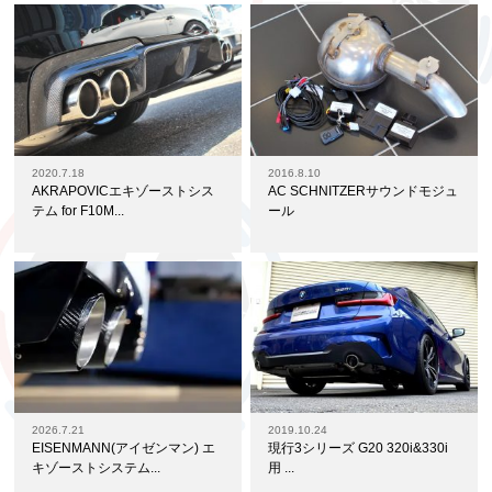
2020.7.18
2016.8.10
AKRAPOVICエキゾーストシス
AC SCHNITZERサウンドモジュ
テム for F10M...
ール
2026.7.21
2019.10.24
EISENMANN(アイゼンマン) エ
現行3シリーズ G20 320i&330i
キゾーストシステム...
用 ...