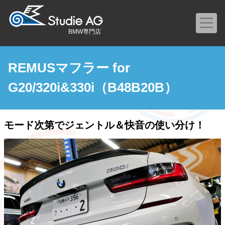
BMW専門店
REMUSマフラー for
G20/320i&330i（B48B20B）
モード次第でジェントル＆快音の使い分け！