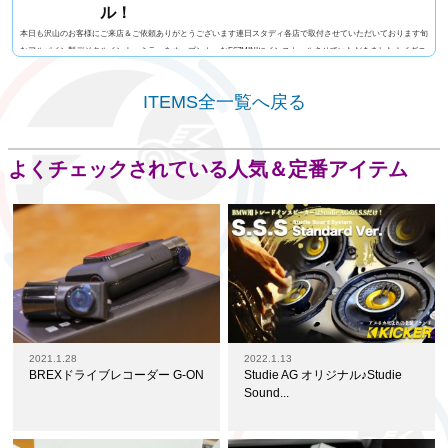
ル！
本日も沢山のお客様にご来店＆ご依頼ありがとうございます連日スタディ各店で取付させていただいております旬
なアルパイン製デジタルインナーミラーをオープンカーなF67MINIにインストールさせていただきました！イグニ
ッションON時のオープニング画面はやっぱりユニオンジャックでしょ～ｗこちらは数種類からお好みのものを選
択可能ですこちらが通常ミラーの視界ですが～カブリオレってこともあり死角だらけですね～そしてこちらがアル
ITEMS全一覧へ戻る
パイン製デジタルミラーの視界！9型フルHD画質液晶にSTARVIS搭載 の200万画素高画質カメラで...
よくチェックされている人気＆定番アイテム
2021.1.28
2022.1.13
BREXドライブレコーダー G-ON
Studie AG オリジナル♪Studie
Sound...