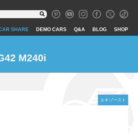
CAR SHARE
DEMO CARS
Q&A
BLOG
SHOP
2 M240i
エキゾースト