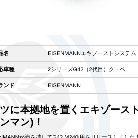
品名
EISENMANNエキゾーストシステム
応車種
2シリーズG42（2代目）クーペ
ランド
EISENMANN
ツに本拠地を置くエキゾーストブ
ンマン)！
ENMANNが満を持してG42 M240i用をリリースしました