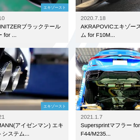
エキゾースト
10
2020.7.18
CHNITZERブラックテール
AKRAPOVICエキゾ
or ...
ム for F10M...
エキゾースト
21
2021.1.7
NMANN(アイゼンマン) エキ
Supersprintマフラー for
システム...
F44/M235...