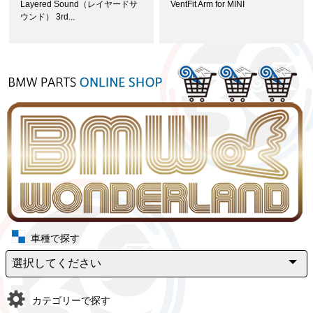
Layered Sound（レイヤードサ
VentFit Arm for MINI
ウンド） 3rd...
車種で探す
カテゴリーで探す