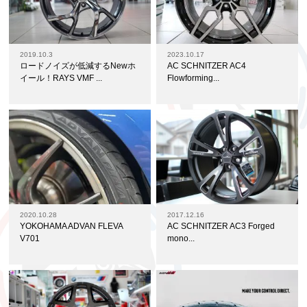
2019.10.3
2023.10.17
ロードノイズが低減するNewホ
AC SCHNITZER AC4
イール！RAYS VMF ...
Flowforming...
2020.10.28
2017.12.16
YOKOHAMA ADVAN FLEVA
AC SCHNITZER AC3 Forged
V701
mono...