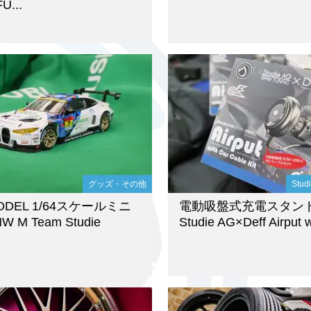
U...
グッズ・その他
Stu
ODEL 1/64スケールミニ
電動吸盤式充電スタンド
 M Team Studie
Studie AG×Deff Airput wi
.