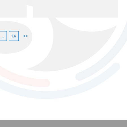
…
16
>>