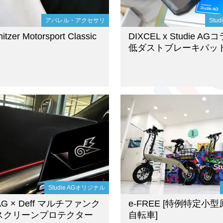
アパレル・アクセサリ
Stu
itzer Motorsport Classic
DIXCEL x Studie AG
低ダストブレーキパッ
Studie AGオリジナル
e AG × Deff マルチファンク
e-FREE [特例特定小
スクリーンプロテクター
自転車]