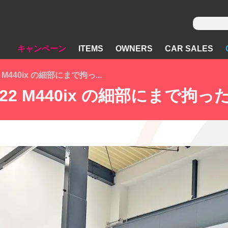
キャンペーン
ITEMS
OWNERS
CAR SALES
M440ix の細部にまで拘っ...
G22 M440ix の細部にまで