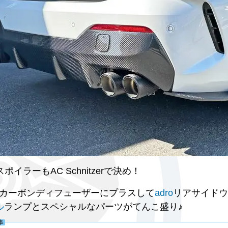
ポイラーもAC Schnitzerで決め！
ignカーボンディフューザーにプラスして
adro
リアサイドウ
ル
ランプとスペシャルなパーツがてんこ盛り♪
事