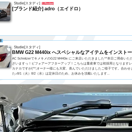
Studie[スタディ]
1 Pocket
[ブランド紹介] adro（エイドロ）
事
Studie[スタディ]
BMW G22 M440ix へスペシャルなアイテムをインストー
AC SchnitzerでキメキメのG22 M440ix にご来店いただきました^^本日ご用命
ざいますっ！ビフォアーアフターアップ！こちらは量産車では初採用となりますレ
カナカですが(^^;オーナー様にも大変、喜んでいただけましたご様子です。合わせまして
た♪8/1（火）8/2（水）は定休日のため、お休みを頂戴いたします...