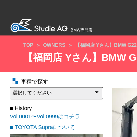
BMW専門店
TOP
OWNERS
【福岡店 Yさん】BMW G22 
【福岡店 Yさん】BMW 
車種で探す
■ History
Vol.0001〜Vol.0999はコチラ
■ TOYOTA Supraについて