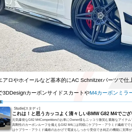
アロやホイールなど基本的にAC Schnitzerパーツで
3DDesignカーボンサイドスカートや
M4カーボンミラ
事
Studie[スタディ]
これは！と思うカッコよく清々しいBMW G82 M4でござい
元気爆発なG82 M4Competitionのお車にOwner様もニッコリ微笑む素敵な
高剛性のカーボンルーフを備えるG82 M4には同様にケブラー・アラミド繊維ででき
はケブラー・アラミド繊維のおかげで電波もしっかり受信でき純正の機能に支障が出