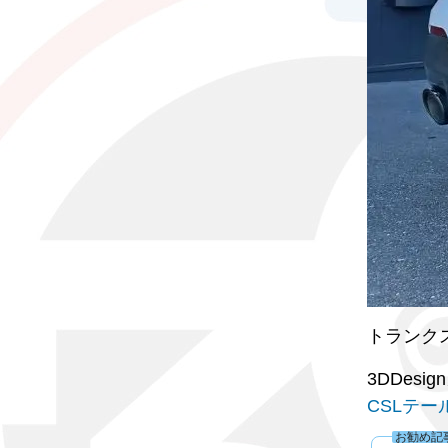
トランクス
3DDes
CSLテー
お勧め記