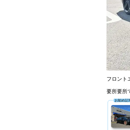
フロントエ
要所要所で
お勧め記