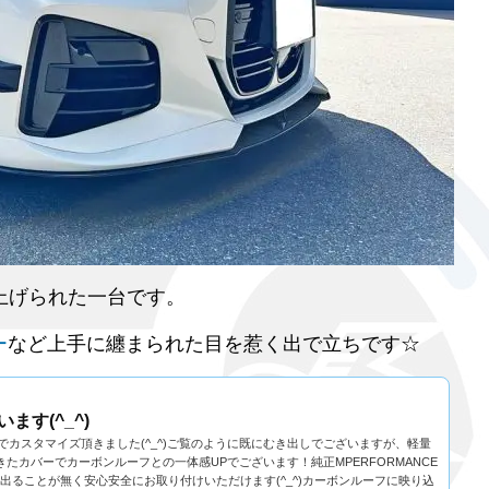
仕上げられた一台です。
ー
など上手に纏まられた目を惹く出で立ちです☆
ます(^_^)
アイテムでカスタマイズ頂きました(^_^)ご覧のように既にむき出しでございますが、軽量
たカバーでカーボンルーフとの一体感UPでございます！純正MPERFORMANCE
ることが無く安心安全にお取り付けいただけます(^_^)カーボンルーフに映り込