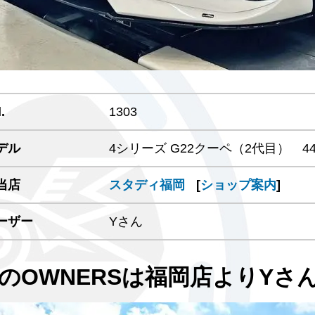
.
1303
デル
4シリーズ G22クーペ（2代目） 440i
当店
スタディ福岡
[
ショップ案内
]
ーザー
Yさん
のOWNERSは福岡店よりYさんの