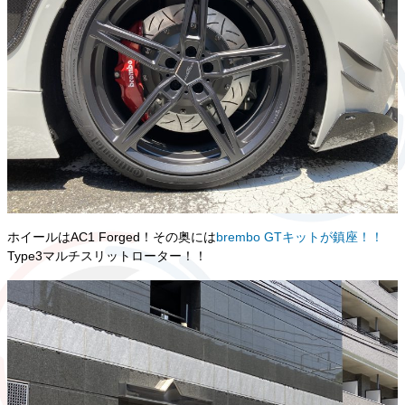
ホイールはAC1 Forged！その奥には
brembo GTキットが鎮座！！
Type3マルチスリットローター！！