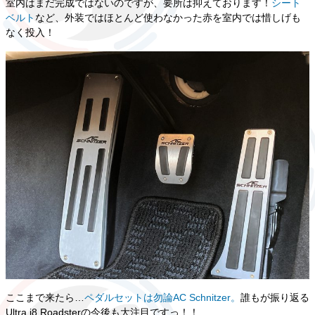
室内はまだ完成ではないのですが、要所は抑えております！
シート
ベルト
など、外装ではほとんど使わなかった赤を室内では惜しげも
なく投入！
ここまで来たら…
ペダルセットは勿論AC Schnitzer。
誰もが振り返る
Ultra i8 Roadsterの今後も大注目ですっ！！