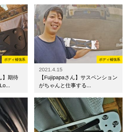
ボディ補強系
ボディ補強系
2021.4.15
ん】期待
【Fujipapaさん】サスペンション
...
がちゃんと仕事する...