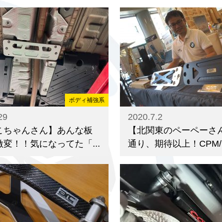
ボディ補強系
29
2020.7.2
こちゃんさん】あんな板
【北関東のペーペーさ
変！！気になってた「...
通り、期待以上！CPM/Lo