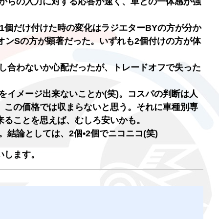
ーからの入力に対する応答が速く、車との一体感が強
、1個だけ付けた時の変化はラジエターBYの方が分か
オンSの方が顕著だった。いずれも2個付けの方が体
殺し合わないか心配だったが、トレードオフで失った
をイメージ出来ないことか(笑)。コスパの判断は人
、この価格では収まらないと思う。それに車種別専
来ることを思えば、むしろ安いかも。
結論としては、2個•2個でニコニコ(笑)
いします。