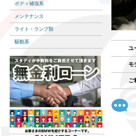
ボディ補強系
メンテナンス
ライト・ランプ類
駆動系
ユ
モ
ご