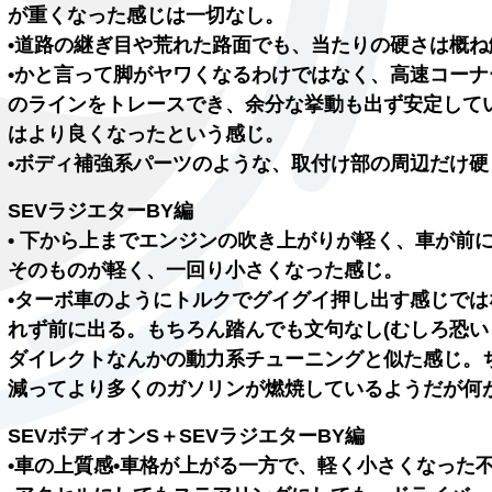
が重くなった感じは一切なし。
•道路の継ぎ目や荒れた路面でも、当たりの硬さは概
•かと言って脚がヤワくなるわけではなく、高速コー
のラインをトレースでき、余分な挙動も出ず安定して
はより良くなったという感じ。
•ボディ補強系パーツのような、取付け部の周辺だけ
SEVラジエターBY編
• 下から上までエンジンの吹き上がりが軽く、車が前
そのものが軽く、一回り小さくなった感じ。
•ターボ車のようにトルクでグイグイ押し出す感じで
れず前に出る。もちろん踏んでも文句なし(むしろ恐い
ダイレクトなんかの動力系チューニングと似た感じ。
減ってより多くのガソリンが燃焼しているようだが何
SEVボディオンS＋SEVラジエターBY編
•車の上質感•車格が上がる一方で、軽く小さくなった