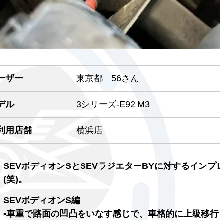
ーザー
東京都 56さん
デル
3シリーズ-E92 M3
利用店舗
横浜店
SEVボディオンSとSEVラジエターBYに対するイン
(笑)。
SEVボディオンS編
•車重で路面の凹凸をいなす感じで、車格的に上級移