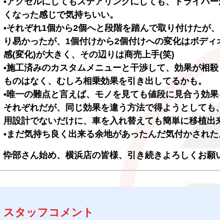
•アクセルにしてもステアリングにしても、ドライバ
くなった感じで気持ちいい。
•それぞれ1個から2個へと段階を踏んで取り付けたが
り易かったが、1個付けから2個付けへの変化はボディ
感(変化)が大きく、その辺りは商売上手(笑)
•施工済みのカスタムメニューと干渉して、効果が相
ものはなく、むしろ相乗効果を引き出してるかも。
•唯一の難点と言えば、モノを見ても値段に見合う効果
それぞれだが、同じ効果を違う方法で得ようとしても
用設計でないだけに、車を入れ替えても簡単に移植出
•まだ気持ち良く出来る余地があったんだ気付かされた。
忰部さん始め、横浜店の皆様、引き続きよろしくお願
スタッフコメント