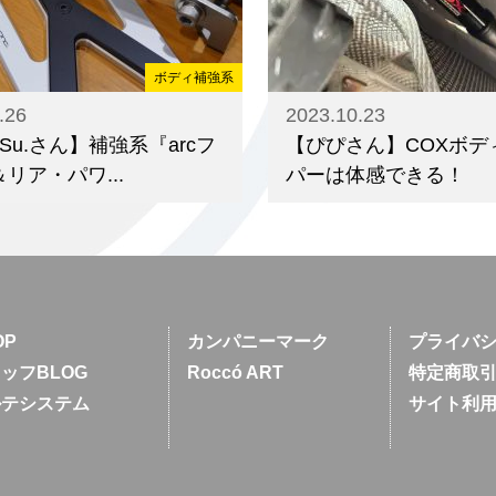
ボディ補強系
.26
2023.10.23
-Su.さん】補強系『arcフ
【ぴぴさん】COXボデ
リア・パワ...
パーは体感できる！
OP
カンパニーマーク
プライバ
ッフBLOG
Roccó ART
特定商取
ルテシステム
サイト利