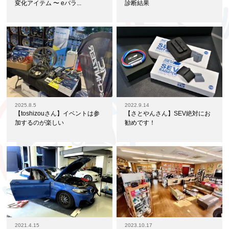
変化アイテム 〜 eバラ...
診断結果
2025.8.5
2022.9.14
【toshizouさん】イベントは参
【さとやんさん】SEV絶対にお
加するのが楽しい
勧めです！
2021.4.15
2023.10.17