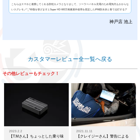
こちらはスマホと連携してくれる防犯カメラとなりまして、ソーラーパネル充電のため電気代もかからな
いスグレモノ^_^特徴を挙げますとSuper HD 600万画素屋外使用を想定したIP66防水赤と青で点灯するア
ラームライト光学20倍ズームで100m先まで撮影最大50mのナイトビジョン撮影スマホで遠隔操作（カメ
ラ角度/ズーム音声/撮影）独立した2カメラで広角をカバー動体検知のパッシブセンサースピーカー＆マイ
神戸店 池上
ク搭載で不審者へ警告をと、こ...
カスタマーレビュー全一覧へ戻る
その他レビューもチェック！
2023.2.2
2021.11.11
【T.Mさん】ちょっとした乗り味
【クレイジーさん】警告による