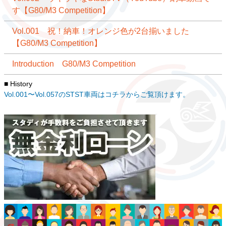
す【G80/M3 Competition】
Vol.001 祝！納車！オレンジ色が2台揃いました
【G80/M3 Competition】
Introduction G80/M3 Competition
■ History
Vol.001〜Vol.057のSTST車両はコチラからご覧頂けます。