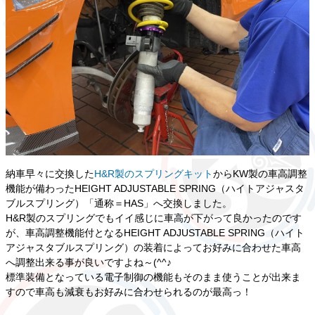
納車早々に交換した
H&R製のスプリングキット
からKW製の車高調整
機能が備わったHEIGHT ADJUSTABLE SPRING（ハイトアジャスタ
ブルスプリング）「通称＝HAS」へ交換しました。
H&R製のスプリングでもイイ感じに車高が下がって良かったのです
が、車高調整機能付となるHEIGHT ADJUSTABLE SPRING（ハイト
アジャスタブルスプリング）の装着によってお好みに合わせた車高
へ調整出来る事が良いですよね～(^^♪
標準装備となっている電子制御の機能もそのまま使うことが出来ま
すので車高も減衰もお好みに合わせられるのが最高っ！