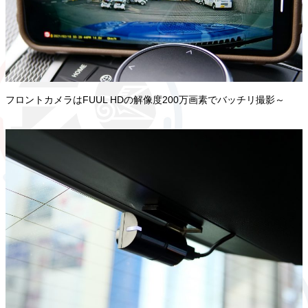
フロントカメラはFUUL HDの解像度200万画素でバッチリ撮影～