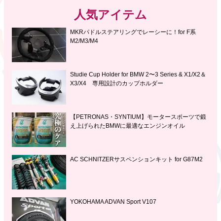
人気アイテム
MKRパドルステアリングでレーシーに！for F系
M2/M3/M4
Studie Cup Holder for BMW 2〜3 Series & X1/X2＆
X3/X4 専用設計のカップホルダー
【PETRONAS・SYNTIUM】モータースポーツで鍛
え上げられたBMWに最適なエンジンオイル
AC SCHNITZERサスペンションキット for G87M2
YOKOHAMA ADVAN Sport V107