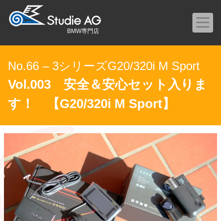
BMW専門店
No.66 – 3シリーズG20/320i M Sport
Vol.003 安全＆安心セット入りま
す！ 【G20/320i M Sport】