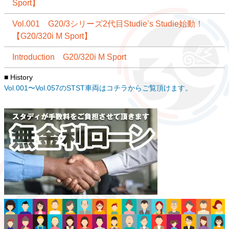
Sport】
Vol.001 G20/3シリーズ2代目Studie’s Studie始動！
【G20/320i M Sport】
Introduction G20/320i M Sport
■ History
Vol.001〜Vol.057のSTST車両はコチラからご覧頂けます。