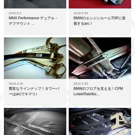
2026.6.2
2019.5.30
MMX Performance デュアル・
BMWのエンジンルームTOPに装
デフマウント ...
着するarc！
2019.4.30
2019.5.30
豊富なラインナップ！タワーバ
BMWのフロアを支える！CPM
ーはarcでキマリ♪
LowerRainfoc...