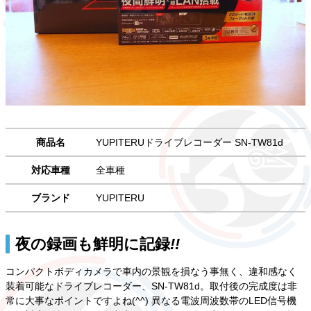
商品名
YUPITERUドライブレコーダー SN-TW81d
対応車種
全車種
ブランド
YUPITERU
夜の録画も鮮明に記録
!!
コンパクトボディカメラで車内の景観を損なう事無く、違和感なく
装着可能なドライブレコーダー、SN-TW81d。取付後の完成度は非
常に大事なポイントですよね(^^) 異なる電波周波数帯のLED信号機