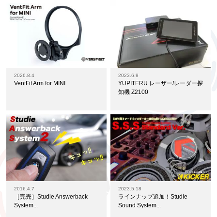
2026.8.4
2023.6.8
VentFit Arm for MINI
YUPITERU レーザー/レーダー探
知機 Z2100
2016.4.7
2023.5.18
［完売］Studie Answerback
ラインナップ追加！Studie
System...
Sound System...