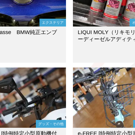
エクステリア
Klasse BMW純正エンブ
LIQUI MOLY（リキ
ーディーゼルアディテ
グッズ・その他
EE [特例特定小型原動機付
e-FREE [特例特定小