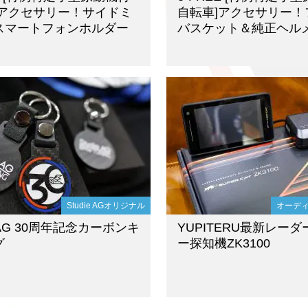
]アクセサリー！サイドミ
自転車]アクセサリー！
スマートフォンホルダー
バスケット＆純正ヘル
Studie AGオリジナル
オーデ
e AG 30周年記念カーボンキ
YUPITERU最新レーダ
グ
ー探知機ZK3100