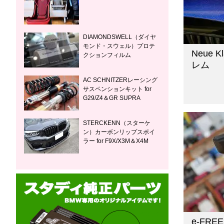
DIAMONDSWELL（ダイヤ
モンド・スウェル）プロテ
Neue 
クションフィルム
レム
AC SCHNITZERレーシング
サスペンションキット for
G29/Z4＆GR SUPRA
STERCKENN（スターケ
ン）カーボンリップスポイ
ラー for F9X/X3M＆X4M
e-FR