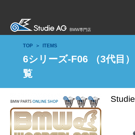
BMW専門店
TOP
ITEMS
6シリーズ-F06 （3代
覧
Stu