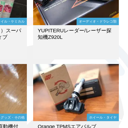
オイル・ケミカル
オーディオ・ドラレコ類
モリ）スーパ
YUPITERUレーダー/レーザー探
ィブ
知機Z920L
グッズ・その他
ホイール・タイヤ
型原動機付
Orange TPMSエアバルブ