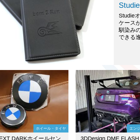
Stu
Stud
ケースが
馴染みの
できる逸
ホイール・タイヤ
エン
NEXT DARKホイールセン
3DDesign DME FLASH