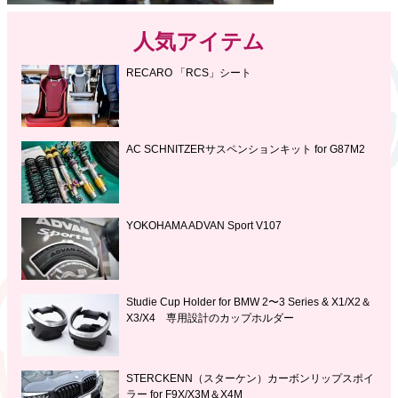
人気アイテム
RECARO 「RCS」シート
AC SCHNITZERサスペンションキット for G87M2
YOKOHAMA ADVAN Sport V107
Studie Cup Holder for BMW 2〜3 Series & X1/X2＆
X3/X4 専用設計のカップホルダー
STERCKENN（スターケン）カーボンリップスポイ
ラー for F9X/X3M＆X4M