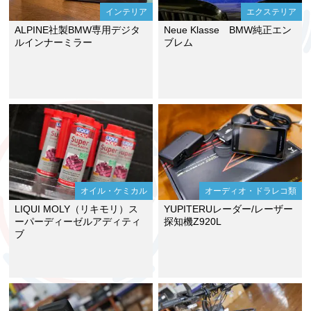
インテリア
エクステリア
ALPINE社製BMW専用デジタ
Neue Klasse BMW純正エン
ルインナーミラー
ブレム
オイル・ケミカル
オーディオ・ドラレコ類
LIQUI MOLY（リキモリ）ス
YUPITERUレーダー/レーザー
ーパーディーゼルアディティ
探知機Z920L
ブ