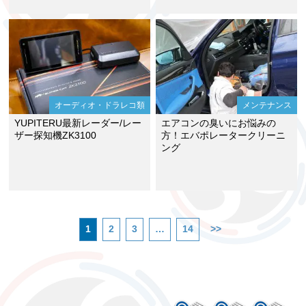
オーディオ・ドラレコ類
メンテナンス
YUPITERU最新レーダー/レー
エアコンの臭いにお悩みの
ザー探知機ZK3100
方！エバポレータークリーニ
ング
1
2
3
…
14
>>