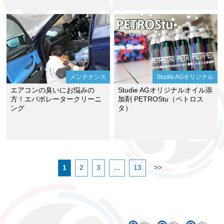
メンテナンス
Studie AGオリジナル
エアコンの臭いにお悩みの
Studie AGオリジナルオイル添
方！エバポレータークリーニ
加剤 PETROStu（ペトロス
ング
タ）
1
2
3
…
13
>>