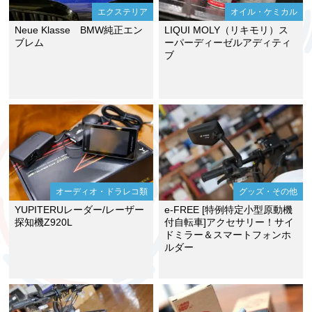
エクステリア
オイル・ケミカル
Neue Klasse BMW純正エン
LIQUI MOLY（リキモリ）ス
ブレム
ーパーディーゼルアディティ
ブ
オーディオ・ドラレコ類
グッズ・その他
YUPITERUレーダー/レーザー
e-FREE [特例特定小型原動機
探知機Z920L
付自転車]アクセサリー！サイ
ドミラー＆スマートフォンホ
ルダー