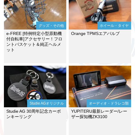
グッズ・その他
ホイール・タイヤ
e-FREE [特例特定小型原動機
Orange TPMSエアバルブ
付自転車]アクセサリー！フロ
ントバスケット＆純正ヘルメ
ット
Studie AGオリジナル
オーディオ・ドラレコ類
Studie AG 30周年記念カーボ
YUPITERU最新レーダー/レー
ンキーリング
ザー探知機ZK3100