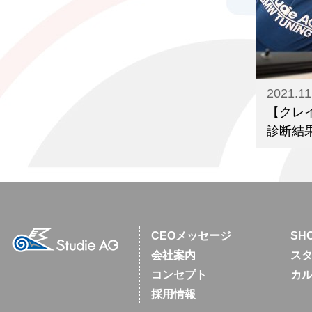
2021.11
【クレ
診断結
CEOメッセージ
SH
会社案内
スタ
コンセプト
カ
採用情報