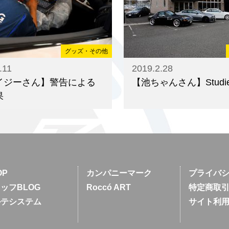
グッズ・その他
.11
2019.2.28
イジーさん】警告による
【池ちゃんさん】Studi
果
OP
カンパニーマーク
プライバ
ッフBLOG
Roccó ART
特定商取
ルテシステム
サイト利