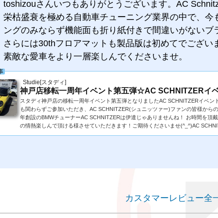
toshizouさんいつもありがとうございます。AC Sch
栄枯盛衰を極める自動車チューニング業界の中で、今も最
ングのみならず機能面も折り紙付きで間違いがないブ
さらには30thフロアマットも製品版は初めてでござい
素敵な愛車をより一層楽しんでくださいませ。
事
Studie[スタディ]
神戸店移転一周年イベント第五弾☆AC SCHNITZERイ
スタディ神戸店の移転一周年イベント第五弾となりましたAC SCHNITZERイ
も関わらずご参加いただき、AC SCHNITZER(シュニッツァー)ファンの皆様か
年創設のBMWチューナーAC SCHNITZERは伊達じゃありませんね！ お時間を頂
の情熱楽しんで頂ける様させていただきます！ご期待くださいませ(^_^)AC SCHNITZE
カスタマーレビュー全