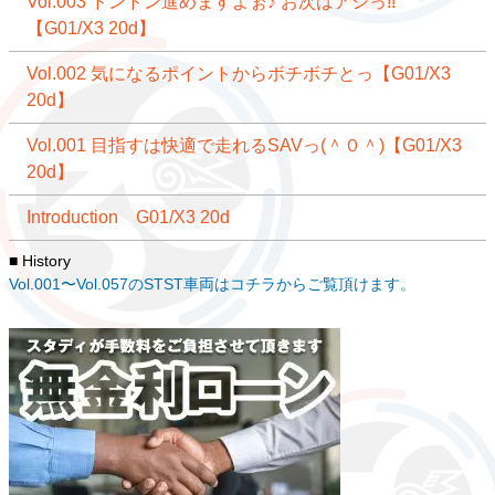
Vol.003 ドンドン進めますよぉ♪ お次はアシっ!!
【G01/X3 20d】
Vol.002 気になるポイントからボチボチとっ【G01/X3
20d】
Vol.001 目指すは快適で走れるSAVっ(＾０＾)【G01/X3
20d】
Introduction G01/X3 20d
■ History
Vol.001〜Vol.057のSTST車両はコチラからご覧頂けます。