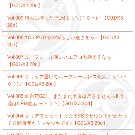
【G01/X3 20d】
Vol.009 待ちに待ったぞLMよっ＼(＾０＾)／【G01/X3
20d】
Vol.008 ACS PUGでSAVらしい速さをっ♪ 【G01/X3
20d】
Vol.007 ルーフレール無いとエアロも映えるなぁ
【G01/X3 20d】
Vol.006 クリップ届いてルーフレールレス化完了っ＼(＾
０＾)／【G01/X3 20d】
Vol.005 仙台店G01、まだまだネタは尽きませんっ!! 今
週はCPM他ぁ〜(＾０＾)【G01/X3 20d】
Vol.004 クリアでビビットっ☆ SSSでサウンドが変わっ
て通勤時間もウッキウキです♪【G01/X3 20d】