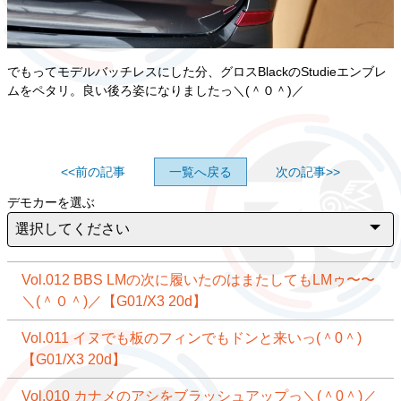
でもってモデルバッチレスにした分、グロスBlackのStudieエンブレ
ムをペタリ。良い後ろ姿になりましたっ＼(＾０＾)／
<<前の記事
一覧へ戻る
次の記事>>
デモカーを選ぶ
Vol.012 BBS LMの次に履いたのはまたしてもLMゥ〜〜
＼(＾０＾)／【G01/X3 20d】
Vol.011 イヌでも板のフィンでもドンと来いっ(＾0＾)
【G01/X3 20d】
Vol.010 カナメのアシをブラッシュアップっ＼(＾0＾)／