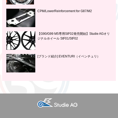
CPM/LowerReinforcement for G87/M2
【G90/G99 M5専用StF02発売開始】Studie AGオリ
ジナルホイール StF01/StF02
[ブランド紹介] EVENTURI（イベンチュリ）